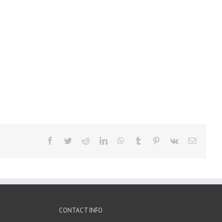
Facebook
Twitter
Reddit
LinkedIn
WhatsApp
Tumblr
Pinterest
Vk
Email
CONTACT INFO